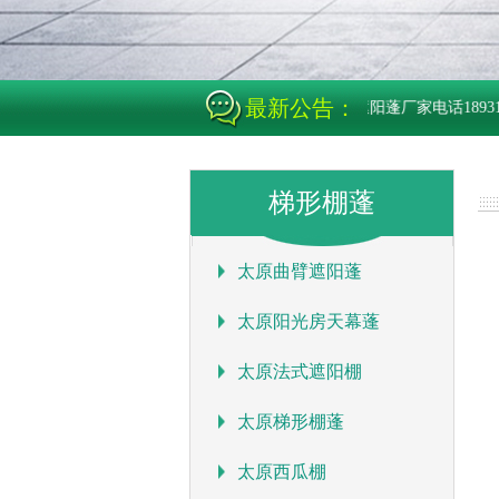
最新公告：
石家庄当日遮阳蓬厂家电话18931851
梯形棚蓬
太原曲臂遮阳蓬
太原阳光房天幕蓬
太原法式遮阳棚
太原梯形棚蓬
太原西瓜棚