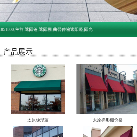
800,主营:遮阳篷,遮阳棚,曲臂伸缩遮阳蓬,阳光房天幕蓬,法式遮阳篷,
产品展示
太原梯形蓬
太原梯形棚价格