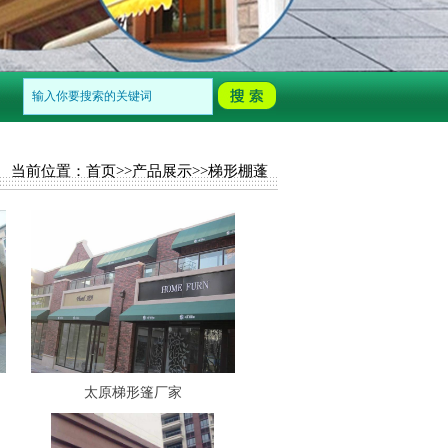
西瓜蓬,广告蓬,遮阳帆,梯形蓬,欧式遮阳棚等，一切以用户需求为中心，希望
当前位置：
首页
>>
产品展示
>>
梯形棚蓬
太原梯形篷厂家